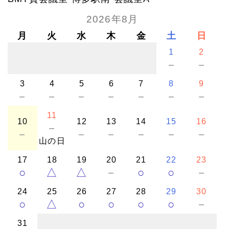
2026年8月
月
火
水
木
金
土
日
1
2
－
－
3
4
5
6
7
8
9
－
－
－
－
－
－
－
11
10
12
13
14
15
16
－
－
－
－
－
－
－
山の日
17
18
19
20
21
22
23
○
△
△
－
○
○
－
24
25
26
27
28
29
30
○
△
○
○
○
○
－
31