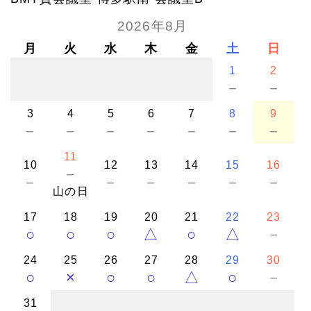
2026年8月
月
火
水
木
金
土
日
1
2
－
－
3
4
5
6
7
8
9
－
－
－
－
－
－
－
11
10
12
13
14
15
16
－
－
－
－
－
－
－
山の日
17
18
19
20
21
22
23
○
○
○
△
○
△
－
24
25
26
27
28
29
30
○
×
○
○
△
○
－
31