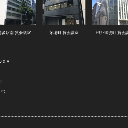
博多駅南 貸会議室
茅場町 貸会議室
上野･御徒町 貸会
Ｑ＆Ａ
せ
いて