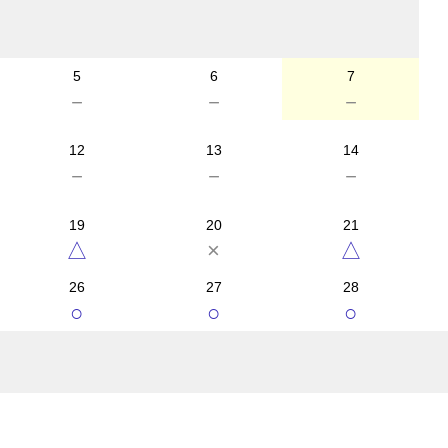
5
6
7
－
－
－
12
13
14
－
－
－
19
20
21
△
×
△
26
27
28
○
○
○