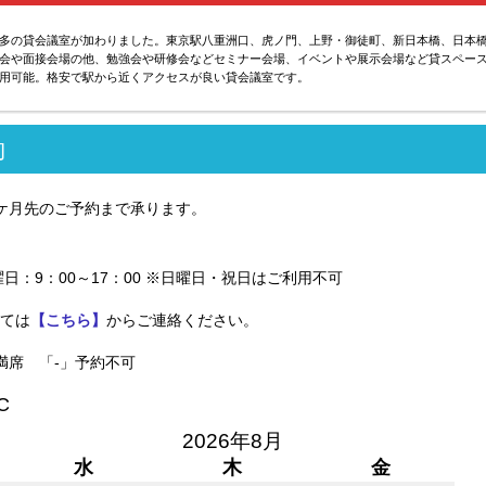
多の貸会議室が加わりました。東京駅八重洲口、虎ノ門、上野・御徒町、新日本橋、日本
会や面接会場の他、勉強会や研修会などセミナー会場、イベントや展示会場など貸スペー
用可能。格安で駅から近くアクセスが良い貸会議室です。
約
ケ月先のご予約まで承ります。
曜日：9：00～17：00 ※日曜日・祝日はご利用不可
ては
【こちら】
からご連絡ください。
満席 「-」予約不可
C
2026年8月
水
木
金