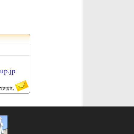
up.jp