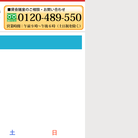
橋
ス
土
日