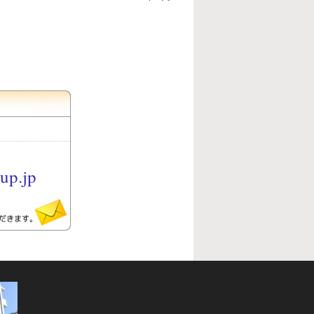
up.jp