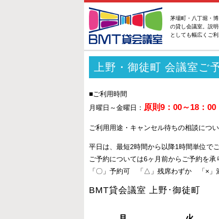
茅場町・八丁堀・博
の貸し会議室。説明
としても幅広くご利
上野・御徒町 会議室ご
■ご利用時間
原則9：00～18：00
月曜日～金曜日：
ご利用用途・キャンセル待ちの相談につい
平日は、最短2時間から以降1時間単位で
ご予約については6ヶ月前からご予約を承
「〇」予約可 「△」残席わずか 「×」
BMT貸会議室 上野･御徒町
月
火