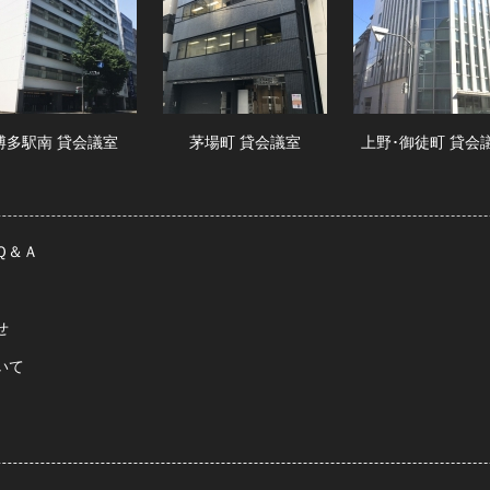
博多駅南 貸会議室
茅場町 貸会議室
上野･御徒町 貸会
Ｑ＆Ａ
せ
いて