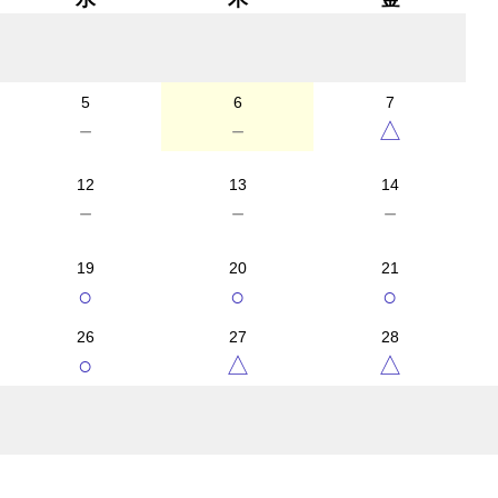
5
6
7
－
－
△
12
13
14
－
－
－
19
20
21
○
○
○
26
27
28
○
△
△