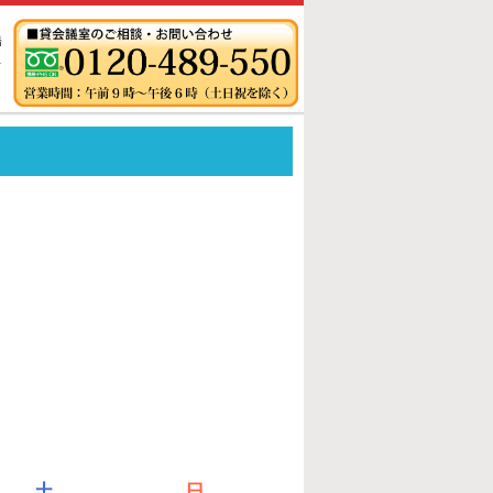
橋
ス
土
日