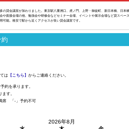
多の貸会議室が加わりました。東京駅八重洲口、虎ノ門、上野・御徒町、新日本橋、日本
会や面接会場の他、勉強会や研修会などセミナー会場、イベントや展示会場など貸スペー
用可能。格安で駅から近くアクセスが良い貸会議室です。
予約
ては
【こちら】
からご連絡ください。
ご予約を承ります。
ります。
満席 「-」予約不可
2026年8月
水
木
金