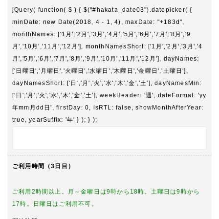
jQuery( function( $ ) { $("#hakata_date03").datepicker( {
minDate: new Date(2018, 4 - 1, 4), maxDate: "+183d",
monthNames: ['1月','2月','3月','4月','5月','6月','7月','8月','9
月','10月','11月','12月'], monthNamesShort: ['1月','2月','3月','4
月','5月','6月','7月','8月','9月','10月','11月','12月'], dayNames:
['日曜日','月曜日','火曜日','水曜日','木曜日','金曜日','土曜日'],
dayNamesShort: ['日','月','火','水','木','金','土'], dayNamesMin:
['日','月','火','水','木','金','土'], weekHeader: '週', dateFormat: 'yy
年mm月dd日', firstDay: 0, isRTL: false, showMonthAfterYear:
true, yearSuffix: '年' } ); } );
ご利用時間（3日目）
ご利用2時間以上。月～金曜日は9時から18時。土曜日は9時から
17時。日曜日はご利用不可。