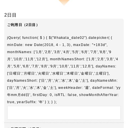
2日目
ご利用日（2日目）
jQuery( function( $ ) { $("#hakata_date02").datepicker( {
minDate: new Date(2018, 4 - 1, 3), maxDate: "+183d",
monthNames: ['1月','2月','3月','4月','5月','6月','7月','8月','9
月','10月','11月','12月'], monthNamesShort: ['1月','2月','3月','4
月','5月','6月','7月','8月','9月','10月','11月','12月'], dayNames:
['日曜日','月曜日','火曜日','水曜日','木曜日','金曜日','土曜日'],
dayNamesShort: ['日','月','火','水','木','金','土'], dayNamesMin:
['日','月','火','水','木','金','土'], weekHeader: '週', dateFormat: 'yy
年mm月dd日', firstDay: 0, isRTL: false, showMonthAfterYear:
true, yearSuffix: '年' } ); } );