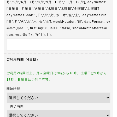
月','5月','6月','7月','8月','9月','10月','11月','12月'], dayNames:
['日曜日','月曜日','火曜日','水曜日','木曜日','金曜日','土曜日'],
dayNamesShort: ['日','月','火','水','木','金','土'], dayNamesMin:
['日','月','火','水','木','金','土'], weekHeader: '週', dateFormat: 'yy
年mm月dd日', firstDay: 0, isRTL: false, showMonthAfterYear:
true, yearSuffix: '年' } ); } );
ご利用時間（4日目）
ご利用2時間以上。月～金曜日は9時から18時。土曜日は9時から
17時。日曜日はご利用不可。
開始時間
終了時間