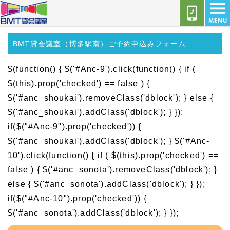
BMT貸会議室（博多駅南）ご予約申込みフォーム
$(function() { $('#Anc-9').click(function() { if (
$(this).prop('checked') == false ) {
$('#anc_shoukai').removeClass('dblock'); } else {
$('#anc_shoukai').addClass('dblock'); } });
if($("#Anc-9").prop('checked')) {
$('#anc_shoukai').addClass('dblock'); } $('#Anc-
10').click(function() { if ( $(this).prop('checked') ==
false ) { $('#anc_sonota').removeClass('dblock'); }
else { $('#anc_sonota').addClass('dblock'); } });
if($("#Anc-10").prop('checked')) {
$('#anc_sonota').addClass('dblock'); } });