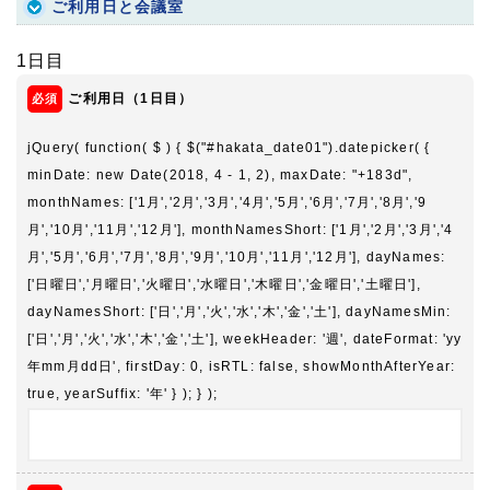
ご利用日と会議室
1日目
ご利用日（1日目）
jQuery( function( $ ) { $("#hakata_date01").datepicker( {
minDate: new Date(2018, 4 - 1, 2), maxDate: "+183d",
monthNames: ['1月','2月','3月','4月','5月','6月','7月','8月','9
月','10月','11月','12月'], monthNamesShort: ['1月','2月','3月','4
月','5月','6月','7月','8月','9月','10月','11月','12月'], dayNames:
['日曜日','月曜日','火曜日','水曜日','木曜日','金曜日','土曜日'],
dayNamesShort: ['日','月','火','水','木','金','土'], dayNamesMin:
['日','月','火','水','木','金','土'], weekHeader: '週', dateFormat: 'yy
年mm月dd日', firstDay: 0, isRTL: false, showMonthAfterYear:
true, yearSuffix: '年' } ); } );