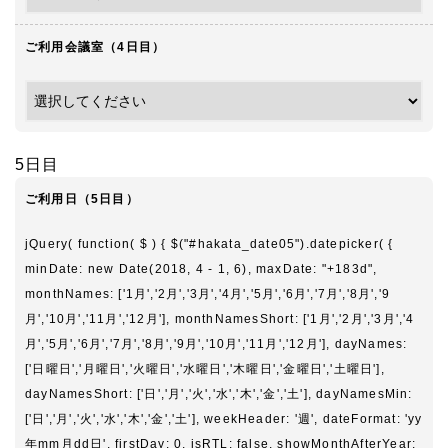
ご利用会議室（4日目）
5日目
ご利用日（5日目）
jQuery( function( $ ) { $("#hakata_date05").datepicker( {
minDate: new Date(2018, 4 - 1, 6), maxDate: "+183d",
monthNames: ['1月','2月','3月','4月','5月','6月','7月','8月','9
月','10月','11月','12月'], monthNamesShort: ['1月','2月','3月','4
月','5月','6月','7月','8月','9月','10月','11月','12月'], dayNames:
['日曜日','月曜日','火曜日','水曜日','木曜日','金曜日','土曜日'],
dayNamesShort: ['日','月','火','水','木','金','土'], dayNamesMin:
['日','月','火','水','木','金','土'], weekHeader: '週', dateFormat: 'yy
年mm月dd日', firstDay: 0, isRTL: false, showMonthAfterYear: