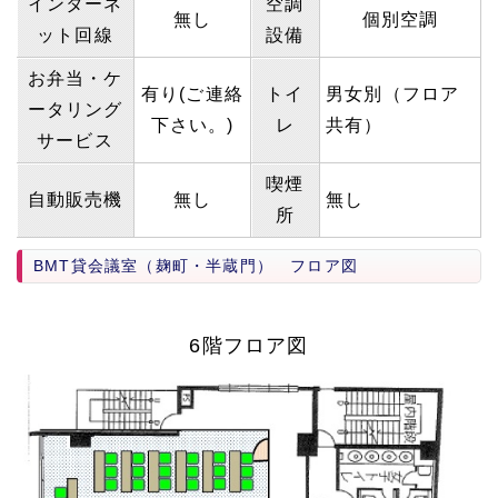
インターネ
空調
無し
個別空調
ット回線
設備
お弁当・ケ
有り(ご連絡
トイ
男女別（フロア
ータリング
下さい。)
レ
共有）
サービス
喫煙
自動販売機
無し
無し
所
BMT貸会議室（麹町・半蔵門） フロア図
6階フロア図