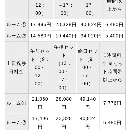
時間以
12：
～17：
17：
上から
00）
00）
00）
ルーム①
17,496円
23,328円
40,824円
6,480円
ルーム②
14,580円
19,440円
34,020円
5,400円
午後セッ
午前セッ
終日セッ
ト
1時間料
ト （9：
ト （9：
土日祝祭
（13：
金 ※セッ
00～
00～
日料金
00～
ト時間帯
12：
17：
17：
以上から
00）
00）
00）
21,060
28,080
49,140
ルーム①
7,776円
円
円
円
17,496
23,328
40,824
ルーム②
6,480円
円
円
円